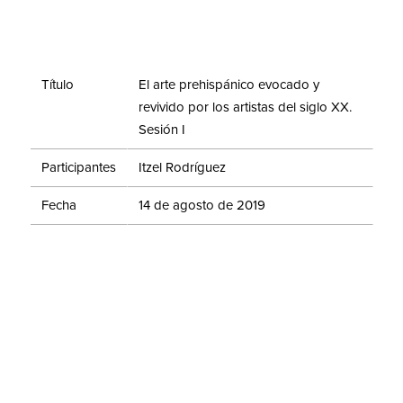
Título
El arte prehispánico evocado y
revivido por los artistas del siglo XX.
Sesión I
Participantes
Itzel Rodríguez
Fecha
14 de agosto de 2019
Duración
02:08:03
Evento
Diplomado: El arte del México
indígena. Desde la época
prehispánica hasta nuestros días
El diplomado “El arte del México indígena. Desde la