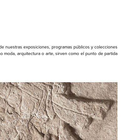
s de nuestras exposiciones, programas públicos y colecciones
o moda, arquitectura o arte, sirven como el punto de partida
ncias: Estelas de piedra.
onservación y comunidades en