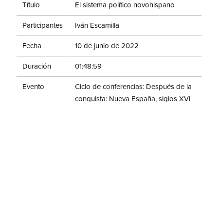
Título
El sistema político novohispano
Participantes
Iván Escamilla
Fecha
10 de junio de 2022
Duración
01:48:59
Evento
Ciclo de conferencias: Después de la
conquista: Nueva España, siglos XVI
y XVII
La época virreinal novohispana, al igual que el
medioevo europeo, son considerados períodos de
transición, por lo que se les ha restado importancia. La
finalidad del ciclo de conferencias "Después de la
conquista: Nueva España, siglos XVI y XVII" es
mostrar que en esa época de nuestra historia se