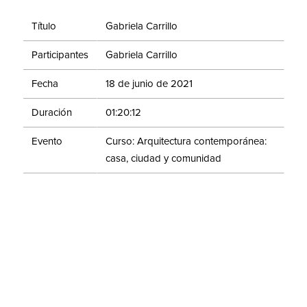
Título
Gabriela Carrillo
Participantes
Gabriela Carrillo
Fecha
18 de junio de 2021
Duración
01:20:12
Evento
Curso: Arquitectura contemporánea:
casa, ciudad y comunidad
Algún arquitecto del siglo pasado habló de la
arquitectura como el diseño de lo que va de la
cucharita de café a la ciudad, subrayando la
multiplicidad de escalas. Pero sabemos que esas
escalas no sólo son diferentes tamaños sino
multiplicidades más complejas que implican desde el