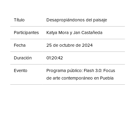
Título
Desapropiándonos del paisaje
Participantes
Katya Mora y Jan Castañeda
Fecha
25 de octubre de 2024
Duración
01:20:42
Evento
Programa público: Flash 3.0: Focus
de arte contemporáneo en Puebla
“Flash 3.0: Focus de Arte Contemporáneo en Puebla”
es un proyecto realizado por el Museo Amparo en
colaboración con el Instituto Municipal de Arte y
Cultura de Puebla que propone un diálogo con la
comunidad artística de Puebla y una reflexión colectiva