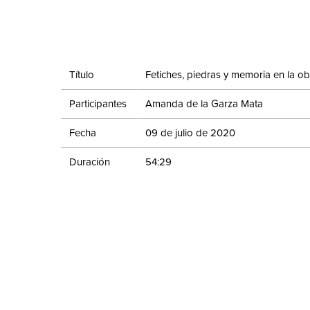
Título
Fetiches, piedras y memoria en la ob
Participantes
Amanda de la Garza Mata
Fecha
09 de julio de 2020
Duración
54:29
Evento
Ciclo de conferencias: La Colección a
Compartir