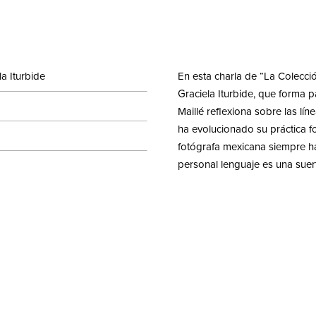
a Iturbide
En esta charla de “La Colección
Graciela Iturbide, que forma 
Maillé reflexiona sobre las lí
ha evolucionado su práctica fo
fotógrafa mexicana siempre h
personal lenguaje es una suer
ción a detalle