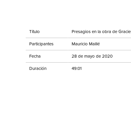
Título
Presagios en la obra de Graciel
Participantes
Mauricio Maillé
Fecha
28 de mayo de 2020
Duración
49:01
Evento
Ciclo de conferencias: La Colec
Compartir