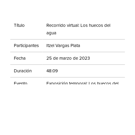
Título
Recorrido virtual: Los huecos del
agua
Participantes
Itzel Vargas Plata
Fecha
25 de marzo de 2023
Duración
48:09
Evento
Exposición temporal: Los huecos del
agua
En este recorrido virtual visita la muestra "Los huecos
del agua" en voz de la curadora Itzel Vargas Plata. La
exposición presenta una selección de artistas que