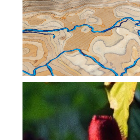
Una frontera líquida, una regió
Usumacinta