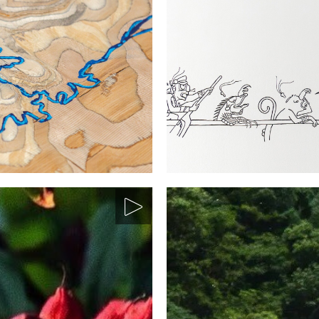
n vivida: El río
¿Cómo se dice n