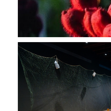
Valores ecosistémicos de la 
Usumacinta y el papel de Áre
Protegidas
Ecologías amenazadas y resta
Reserva de la Biosfera de los