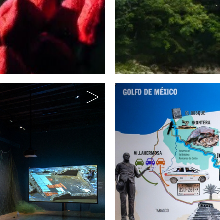
Cuenca del
as Naturales
Culturas hidro
ambientales
uración:
 Pantanos de