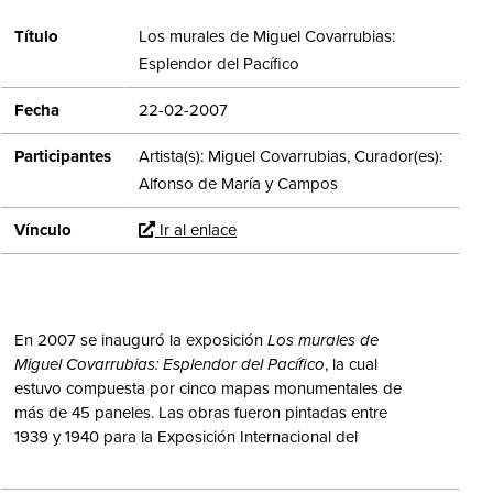
Título
Los murales de Miguel Covarrubias:
Esplendor del Pacífico
Fecha
22-02-2007
Participantes
Artista(s): Miguel Covarrubias, Curador(es):
Alfonso de María y Campos
Vínculo
Ir al enlace
En 2007 se inauguró la exposición
Los murales de
Miguel Covarrubias: Esplendor del Pacífico
, la cual
estuvo compuesta por cinco mapas monumentales de
más de 45 paneles. Las obras fueron pintadas entre
1939 y 1940 para la Exposición Internacional del
Golden Gate en la Isla del Tesoro en San Francisco,
California; en ellas se proyectaban varios aspectos