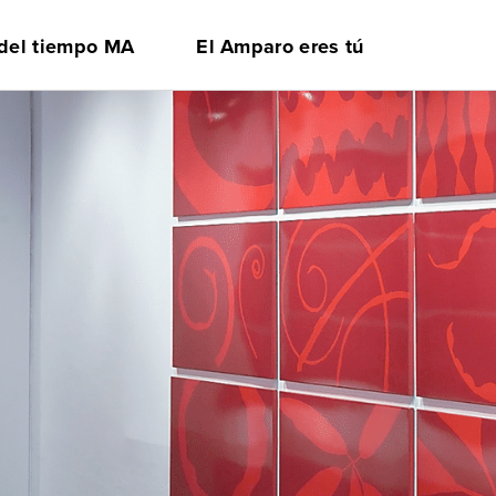
 del tiempo MA
El Amparo eres tú