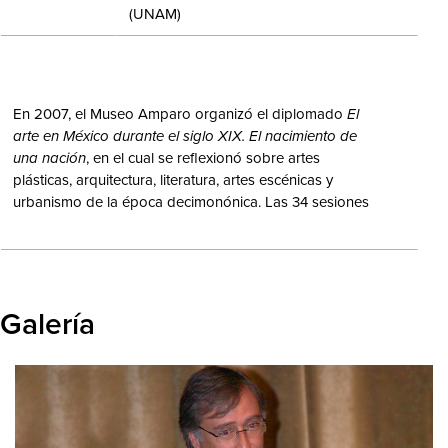
(UNAM)
En 2007, el Museo Amparo organizó el diplomado
El
arte en México durante el siglo XIX. El nacimiento de
una nación
, en el cual se reflexionó sobre artes
plásticas, arquitectura, literatura, artes escénicas y
urbanismo de la época decimonónica. Las 34 sesiones
tipo conferencia fueron impartidas por reconocidos
investigadores del Instituto de Investigaciones Estéticas
de la UNAM, el Instituto Nacional de Antropología e
Historia, la Benemérita Universidad Autónoma de
Puebla y de la Universidad de las Américas Puebla.
Galería