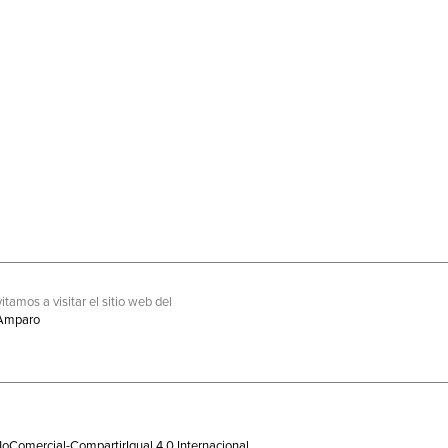
itamos a visitar el sitio web del
Amparo
oComercial-CompartirIgual 4.0 Internacional