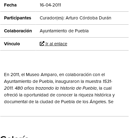
Fecha
16-04-2011
Participantes
Curador(es): Arturo Córdoba Durán
Colaboración
Ayuntamiento de Puebla
Vínculo
Ir al enlace
En 2011, el Museo Amparo, en colaboración con el
Ayuntamiento de Puebla, inauguraron la muestra
1531-
2011. 480 años trazando la historia de Puebla
, la cual
ofreció la oportunidad de conocer la riqueza histórica y
documental de la ciudad de Puebla de los Ángeles. Se
presentaron documentos originales de la fundación de
Puebla, como la
Real Cédula de 1532
que le otorgó el
título de ciudad; los
Suplementos de Cabildo
, que
fueron reconocidos como Memoria del Mundo México
por la UNESCO; además de otros 15 documentos