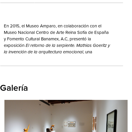
En 2015, el Museo Amparo, en colaboración con el
Museo Nacional Centro de Arte Reina Sofía de España
y Fomento Cultural Banamex, A.C, presentó la
exposición
El retorno de la serpiente. Mathias Goeritz y
la invención de la arquitectura emocional
, una
aproximación al trabajo realizado por el artista de 1949
a 1990. La exposición contó con casi 400 obras, desde
maquetas hasta esculturas, las cuales reflejaban el
concepto de arquitectura emocional, fundamento
teórico y estético creado por Goeritz.
Galería