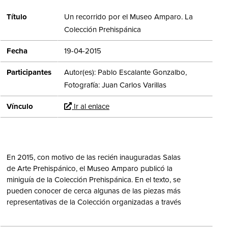
Título
Un recorrido por el Museo Amparo. La
Colección Prehispánica
Fecha
19-04-2015
Participantes
Autor(es): Pablo Escalante Gonzalbo,
Fotografía: Juan Carlos Varillas
Vínculo
Ir al enlace
En 2015, con motivo de las recién inauguradas Salas
de Arte Prehispánico, el Museo Amparo publicó la
miniguía de la Colección Prehispánica. En el texto, se
pueden conocer de cerca algunas de las piezas más
representativas de la Colección organizadas a través
de sus siete ejes temáticos:
Un espacio y un tiempo; El
mundo religioso, Cuerpos, rostros, personas; Sociedad