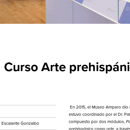
Curso Arte prehispán
En 2015, el Museo Amparo dio i
estuvo coordinado por el Dr. Pa
compuesto por dos módulos,
Pa
o Escalante Gonzalbo
prehispánico
como arte
, a trav