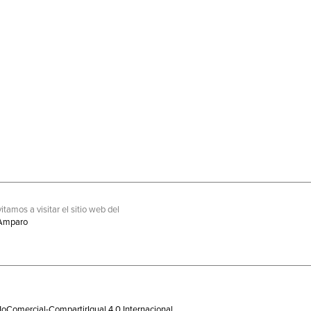
itamos a visitar el sitio web del
Amparo
oComercial-CompartirIgual 4.0 Internacional