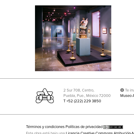
2 Sur 708, Centro,
Te inv
Puebla, Pue., México 72000
Museo 
T +52 (222) 229 3850
Términos y condiciones
Políticas de privacidad
Esta obra está bajo una
Licencia Creative Commons Atribución-N