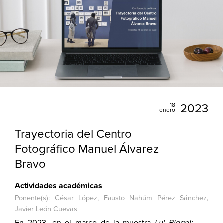
18
2023
enero
Trayectoria del Centro
Fotográfico Manuel Álvarez
Bravo
Actividades académicas
Ponente(s): César López, Fausto Nahúm Pérez Sánchez,
Javier León Cuevas
En 2023, en el marco de la muestra
Lu' Biaani: