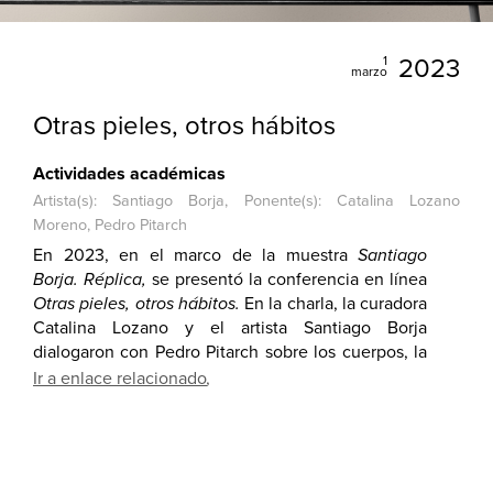
1
2023
marzo
Otras pieles, otros hábitos
Actividades académicas
Artista(s): Santiago Borja, Ponente(s): Catalina Lozano
Moreno, Pedro Pitarch
En 2023, en el marco de la muestra
Santiago
Borja. Réplica,
se presentó la conferencia en línea
Otras pieles, otros hábitos.
En la charla, la curadora
Catalina Lozano y el artista Santiago Borja
dialogaron con Pedro Pitarch sobre los cuerpos, la
creencia y el otro lado del lenguaje en los pueblos
Ir a enlace relacionado
mayas de Los Altos de Chiapas, así como de las
nociones de costumbre y patrimonio en relación
con
Talel,
la pieza que Santiago Borja presentó en
la Bienal de Venecia 2022.