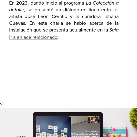
En 2023, dando inicio al programa
La Colección a
detalle,
se presentó un diálogo en línea entre el
artista José León Cerrillo y la curadora Tatiana
Cuevas. En esta charla se habló acerca de la
instalación que se presenta actualmente en la
Sala
Enfoques
del Museo Amparo, la cual sintetiza los
Ir a enlace relacionado
resultados de una indagación crítica que José León
Cerrillo ha llevado a cabo a lo largo de su práctica
sobre las tradiciones del modernismo y la
abstracción. Asimismo, se abordan otras piezas en
las que el artista ha formulado diferentes modos de
retar la percepción del espectador.
<