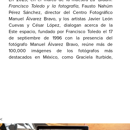
Francisco Toledo y la fotografía
, Fausto Nahúm
Pérez Sánchez, director del Centro Fotográfico
Manuel Álvarez Bravo, y los artistas Javier León
Cuevas y César López, dialogan acerca de la
trayectoria del CFMAB.
Este espacio, fundado por Francisco Toledo el 17
de septiembre de 1996 con la presencia del
fotógrafo Manuel Álvarez Bravo, reúne más de
100,000 imágenes de los fotógrafos más
destacados en México, como Graciela Iturbide,
Man Ray, Henri Cartier-Bresson, Hugo Brehme,
Nacho López, Pablo Ortiz Monasterio, entre otros.
Como parte del compromiso de fomentar la labor
fotográfica y de divulgación, ofrece cursos de
formación que van desde técnica fotográfica hasta
talleres especializados.
<