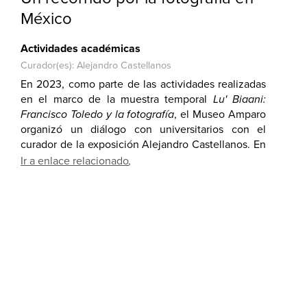
México
Actividades académicas
Curador(es): Alejandro Castellanos
En 2023, como parte de las actividades realizadas
en el marco de la muestra temporal
Lu' Biaani:
Francisco Toledo y la fotografía
, el Museo Amparo
organizó un diálogo con universitarios con el
curador de la exposición Alejandro Castellanos. En
la conferencia se habló sobre la historia de la
Ir a enlace relacionado
fotografía en México y el mundo, así como las
transiciones creativas del medio en los últimos dos
siglos.