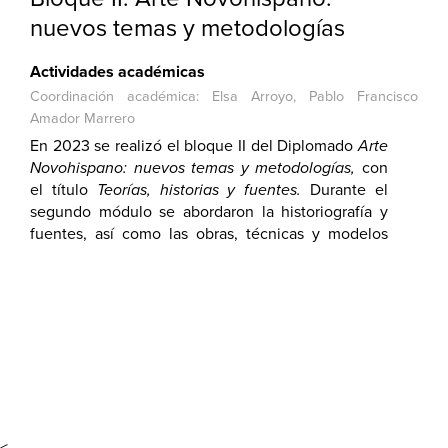
nuevos temas y metodologías
Actividades académicas
Coordinación académica: Elsa Arroyo, Pablo Francisco
Amador Marrero
En 2023 se realizó el bloque II del Diplomado
Arte
Novohispano: nuevos temas y metodologías,
con
el título
Teorías, historias y fuentes.
Durante el
segundo módulo se abordaron la historiografía y
fuentes, así como las obras, técnicas y modelos
con ponentes como Rogelio Ruiz Gomar, Rie
Arimura, Mónica Pulido, Tatiana Falcón y Óscar
Flores.
<