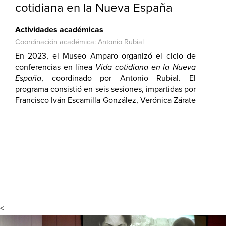
cotidiana en la Nueva España
Actividades académicas
Coordinación académica: Antonio Rubial
En 2023, el Museo Amparo organizó el ciclo de
conferencias en línea
Vida cotidiana en la Nueva
España
, coordinado por Antonio Rubial. El
programa consistió en seis sesiones, impartidas por
Francisco Iván Escamilla González, Verónica Zárate
Toscano, María Teresa Suárez Molina, María José
Rodilla León, Rosalva Loreto López y Antonio
Rubial, en donde se mostraron al público los
espacios en los que se desarrollaban las
actividades y la vida pública y privada de las
personas en esa época.
<