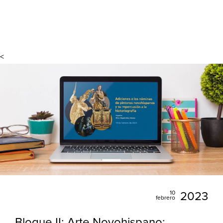
<
10
2023
febrero
Bloque II: Arte Novohispano: