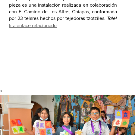
pieza es una instalación realizada en colaboración
con El Camino de Los Altos, Chiapas, conformada
por 23 telares hechos por tejedoras tzotziles.
Talel
significa modo de ser, carácter, personalidad,
Ir a enlace relacionado
inclinación, genio y costumbre. Esta obra formó
parte del Pabellón de México en la 59ª Bienal de
Venecia junto con otras obras de Mariana Castillo
Deball, Naomi Rincón Gallardo y Fernando Palma
Rodríguez, en la exposición colectiva
Hasta que
los cantos broten
.
<