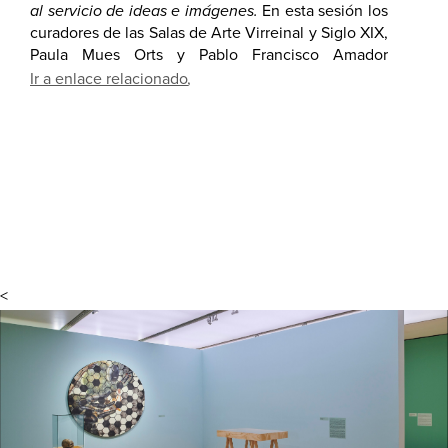
al servicio de ideas e imágenes.
En esta sesión los
curadores de las Salas de Arte Virreinal y Siglo XIX,
Paula Mues Orts y Pablo Francisco Amador
Marrero, presentaron algunos de los estudios de la
Ir a enlace relacionado
Colección del Museo Amparo, en donde
identificaron no sólo los materiales con los que se
crearon las obras, sino también las técnicas con las
que fueron hechas.
<