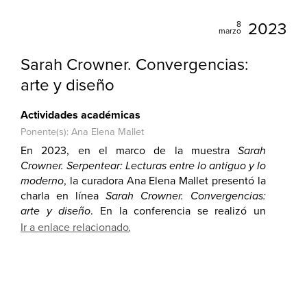
8
2023
marzo
Sarah Crowner. Convergencias:
arte y diseño
Actividades académicas
Ponente(s): Ana Elena Mallet
En 2023, en el marco de la muestra
Sarah
Crowner. Serpentear: Lecturas entre lo antiguo y lo
moderno
, la curadora Ana Elena Mallet presentó la
charla en línea
Sarah Crowner. Convergencias:
arte y diseño
. En la conferencia se realizó un
recorrido y una reflexión sobre el trabajo
Ir a enlace relacionado
interdisciplinario de la artista norteamericana, cuya
práctica se ha caracterizado por cruzar las fronteras
entre arte y diseño.