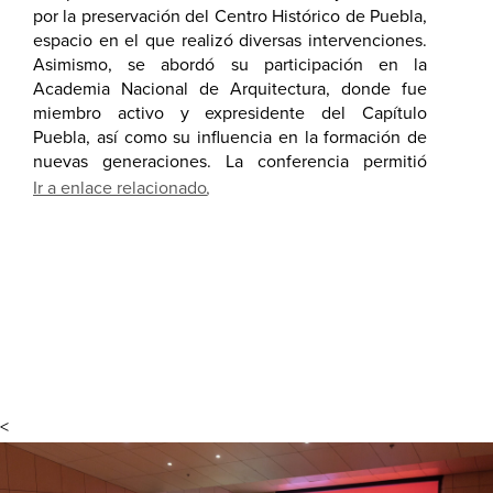
por la preservación del Centro Histórico de Puebla,
espacio en el que realizó diversas intervenciones.
Los participantes compartieron reflexiones sobre su
Asimismo, se abordó su participación en la
labor profesional, así como sobre su calidad
Academia Nacional de Arquitectura, donde fue
humana, subrayando su generosidad y apoyo a
miembro activo y expresidente del Capítulo
distintas causas de manera desinteresada.
Puebla, así como su influencia en la formación de
nuevas generaciones. La conferencia permitió
reconocer su legado como promotor de obras en la
Ir a enlace relacionado
ciudad, su pensamiento crítico y su contribución al
fortalecimiento de la comunidad académica y
profesional en el ámbito de la arquitectura.
<