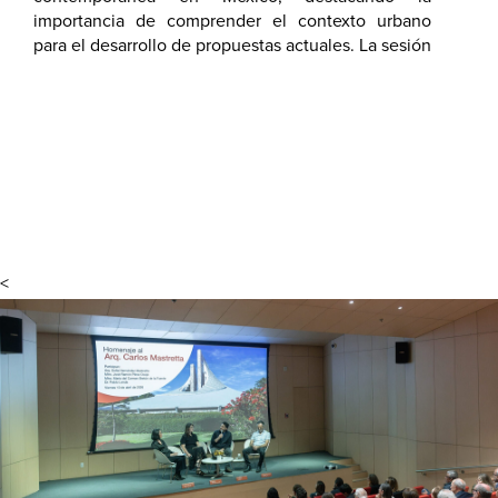
evolución.
importancia de comprender el contexto urbano
para el desarrollo de propuestas actuales. La sesión
permitió a los asistentes reconocer la relevancia
del estudio del territorio y la ciudad como
herramientas fundamentales para la práctica
arquitectónica.
<