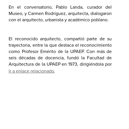
En el conversatorio, Pablo Landa, curador del
Museo, y Carmen Rodríguez, arquitecta, dialogaron
con el arquitecto, urbanista y académico poblano.
El reconocido arquitecto, compartió parte de su
trayectoria, entre la que destaca el reconocimiento
como Profesor Emérito de la UPAEP. Con más de
seis décadas de docencia, fundó la Facultad de
Arquitectura de la UPAEP en 1973, dirigiéndola por
20 años y promoviendo un enfoque de
Ir a enlace relacionado
responsabilidad social y urbanismo. Obtuvo el
Premio Nacional al Mérito Académico de ASINEA
en 2023; es autor de diversos proyectos que
transformaron la ciudad, como el Centro Comercial
Plaza Dorada, la Central de Autobuses de Puebla
(CAPU), y el templo de María Madre de la Iglesia,
en la colonia Huexotitla, junto con el Arq. Carlos
Mastretta.