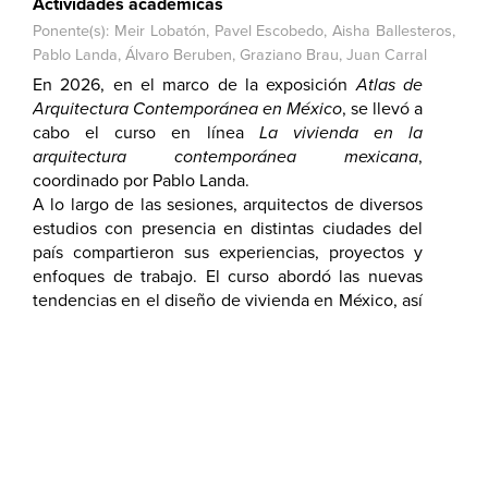
Actividades académicas
Ponente(s): Meir Lobatón, Pavel Escobedo, Aisha Ballesteros,
Pablo Landa, Álvaro Beruben, Graziano Brau, Juan Carral
En 2026, en el marco de la exposición
Atlas de
Arquitectura Contemporánea en México
, se llevó a
cabo el curso en línea
La vivienda en la
arquitectura contemporánea mexicana
,
coordinado por Pablo Landa.
A lo largo de las sesiones, arquitectos de diversos
estudios con presencia en distintas ciudades del
país compartieron sus experiencias, proyectos y
enfoques de trabajo. El curso abordó las nuevas
tendencias en el diseño de vivienda en México, así
como el desarrollo de tipologías habitacionales
contemporáneas y su impacto en la transformación
de los entornos urbanos.