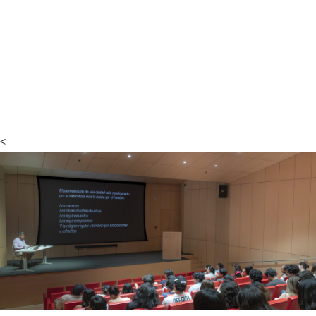
valor simbólico y cultural del objeto
contemporáneo, considerando factores como la
trayectoria del creador, la legitimación institucional
y el mercado. Asimismo, se discutió la manera en
que se establecen estas categorías, quiénes las
validan y qué implica que un objeto trascienda su
función para convertirse en obra.
<