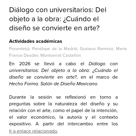
Diálogo con universitarios: Del
objeto a la obra: ¿Cuándo el
diseño se convierte en arte?
Actividades académicas
Ponente(s): Penélope de la Madrid, Gustavo Ramírez, Marie
France Desdier, Montserrat Castañón
En 2026 se llevó a cabo el
Diálogo con
universitarios: Del objeto a la obra: ¿Cuándo el
diseño se convierte en arte?
, en el marco de
Hecho Forma. Salón de Diseño Mexicano.
Durante la sesión se reflexionó en torno a
preguntas sobre la naturaleza del diseño y su
relación con el arte, como el papel de la intención,
el valor económico, la autoría y el contexto
expositivo. A partir del intercambio entre los
participantes, se analizó cómo se construye el
Ir a enlace relacionado