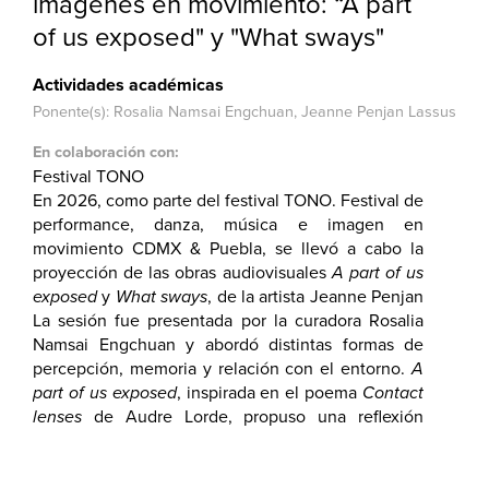
imágenes en movimiento: “A part
of us exposed" y "What sways"
Actividades académicas
Ponente(s): Rosalia Namsai Engchuan, Jeanne Penjan Lassus
En colaboración con:
Festival TONO
En 2026, como parte del festival TONO. Festival de
performance, danza, música e imagen en
movimiento CDMX & Puebla, se llevó a cabo la
proyección de las obras audiovisuales
A part of us
exposed
y
What sways
, de la artista Jeanne Penjan
Lassus.
La sesión fue presentada por la curadora Rosalia
Namsai Engchuan y abordó distintas formas de
percepción, memoria y relación con el entorno.
A
part of us exposed
, inspirada en el poema
Contact
lenses
de Audre Lorde, propuso una reflexión
sobre la mirada y la experiencia visual, mientras
que
What sways
exploró el paisaje de la región de
Isaan, en Tailandia, a través de múltiples