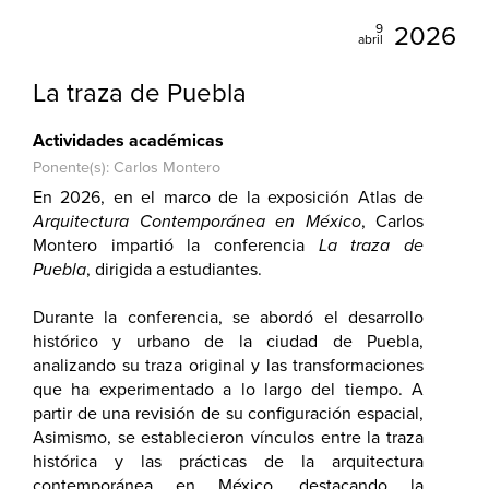
9
2026
abril
La traza de Puebla
Actividades académicas
Ponente(s): Carlos Montero
En 2026, en el marco de la exposición Atlas de
Arquitectura Contemporánea en México
, Carlos
Montero impartió la conferencia
La traza de
Puebla
, dirigida a estudiantes.
Durante la conferencia, se abordó el desarrollo
histórico y urbano de la ciudad de Puebla,
analizando su traza original y las transformaciones
que ha experimentado a lo largo del tiempo. A
partir de una revisión de su configuración espacial,
se reflexionó sobre los principios que dieron forma
Asimismo, se establecieron vínculos entre la traza
a su diseño, así como las dinámicas sociales,
histórica y las prácticas de la arquitectura
políticas y culturales que han incidido en su
contemporánea en México, destacando la