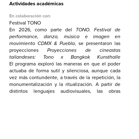
Actividades académicas
En colaboración con:
Festival TONO
En 2026, como parte del
TONO. Festival de
performance, danza, música e imagen en
movimiento CDMX & Puebla
, se presentaron las
proyecciones
Proyecciones de cineastas
tailandeses: Tono x Bangkok Kunsthalle
Screenings: "Training grounds"
El programa exploró las maneras en que el poder
, curadas por Rosalia
Namsai Engchuan, del Bangkok Kunsthalle.
actuaba de forma sutil y silenciosa, aunque cada
vez más contundente, a través de la repetición, la
monumentalización y la ritualización. A partir de
distintos lenguajes audiovisuales, las obras
abordaron temas como la apropiación de sueños
ajenos y las presiones del capitalismo
contemporáneo. Las proyecciones transitaron
entre cuerpos y espacios especulativos,
performativos, energéticos, físicos y oníricos,
generando una reflexión sobre las dinámidades
que configuran la experiencia contemporánea.