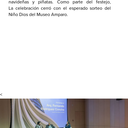
navideñas y piñatas. Como parte del festejo,
Otrébor y los duendes sorprendieron a los
La celebración cerró con el esperado sorteo del
asistentes con un animado baile.
Niño Dios del Museo Amparo.
<