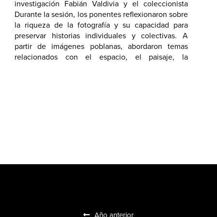
investigación Fabián Valdivia y el coleccionista
Pedro Sardá.
Durante la sesión, los ponentes reflexionaron sobre
la riqueza de la fotografía y su capacidad para
preservar historias individuales y colectivas. A
partir de imágenes poblanas, abordaron temas
relacionados con el espacio, el paisaje, la
transformación urbana y las experiencias de
quienes han habitado y visitado la ciudad.
Asimismo, destacaron el valor de la fotografía
como un medio que resguarda memorias, valores y
aspiraciones compartidas.
Año anterior