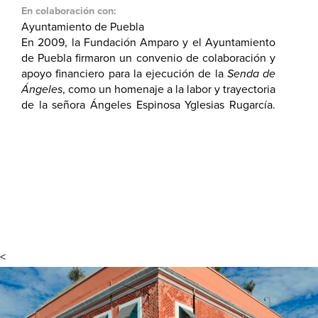
En colaboración con:
Ayuntamiento de Puebla
En 2009, la Fundación Amparo y el Ayuntamiento
de Puebla firmaron un convenio de colaboración y
apoyo financiero para la ejecución de la
Senda de
Ángeles
, como un homenaje a la labor y trayectoria
de la señora Ángeles Espinosa Yglesias Rugarcía.
Esta obra de restauración en el Centro Histórico,
en la 2 Sur entre 3 y 9 Oriente, consistió en la
ampliación de las banquetas, colocación de
guarda-peatones, así como la instalación de
luminarias ahorradoras de energía que
embellecieron la vía.
<