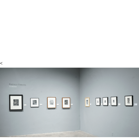
mayo de 2009, retomando las actividades que
tuvieron que ser suspendidas como los talleres
artísticos para niños y el diplomado
El arte del
México indígena.
<