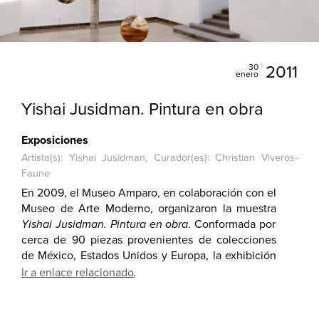
30
2011
enero
Yishai Jusidman. Pintura en obra
Exposiciones
Artista(s): Yishai Jusidman, Curador(es): Christian Viveros-
Faune
En 2009, el Museo Amparo, en colaboración con el
Museo de Arte Moderno, organizaron la muestra
Yishai Jusidman. Pintura en obra
. Conformada por
cerca de 90 piezas provenientes de colecciones
de México, Estados Unidos y Europa, la exhibición
integró una síntesis retrospectiva de las series que
Ir a enlace relacionado
Jusidman realizó de 1987 a 2009. Destacaron las
series de
Payasos, Bajo tratamiento
y
Pintores
trabajando.