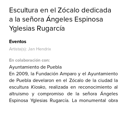
Escultura en el Zócalo dedicada
a la señora Ángeles Espinosa
Yglesias Rugarcía
Eventos
Artista(s): Jan Hendrix
En colaboración con:
Ayuntamiento de Puebla
En 2009, la Fundación Amparo y el Ayuntamiento
de Puebla develaron en el Zócalo de la ciudad la
escultura
Kiosko
, realizada en reconocimiento al
altruismo y compromiso de la señora Ángeles
Espinosa Yglesias Rugarcía. La monumental obra
del artista Jan Hendrix tiene forma cilíndrica, mide
6 metros de altura, está elaborada en aluminio
laqueado con esmalte blanco, con cortes
traslúcidos que se integran con los elementos del
paisaje.