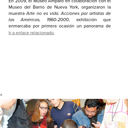
En 2009, el Museo Amparo en colaboración con el
Museo del Barrio de Nueva York, organizaron la
muestra
Arte no es vida. Acciones por artistas de
las Américas, 1960-2000
, exhibición que
enmarcaba por primera ocasión un panorama de
acciones de arte y performance realizados durante
Ir a enlace relacionado
las últimas cuatro décadas del siglo XX. La
exposición constó de 300 piezas, entre fotografías,
videos, textos, objetos efímeros y utilería, por más
de 100 artistas latinos.
<