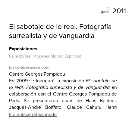
12
2011
junio
El sabotaje de lo real. Fotografía
surrealista y de vanguardia
Exposiciones
Curador(es): Ángeles Alonso Espinosa
En colaboración con:
Centro Georges Pompidou
En 2009 se inauguró la exposición
El sabotaje de
lo real. Fotografía surrealista y de vanguardia
en
colaboración con el Centro Georges Pompidou de
París. Se presentaron obras de Hans Bellmer,
Jacques-André Boiffard, Claude Cahun, Henri
Cartier-Bresson y Dora Maar; así como de Manuel
Ir a enlace relacionado
Álvarez Bravo, Tina Modotti, Kati Horna, Antonio
Reynoso y Juan Crisóstomo Méndez.