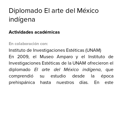
Diplomado El arte del México
indígena
Actividades académicas
En colaboración con:
Instituto de Investigaciones Estéticas (UNAM)
En 2009, el Museo Amparo y el Instituto de
Investigaciones Estéticas de la UNAM ofrecieron el
diplomado
El arte del México indígena
, que
comprendió su estudio desde la época
prehispánica hasta nuestros días. En este
diplomado se abordaron las diferentes
manifestaciones artísticas como escultura, pintura
y orfebrería en la época prehispánica; los cambios
que se originaron durante el período colonial y las
expresiones modernas.